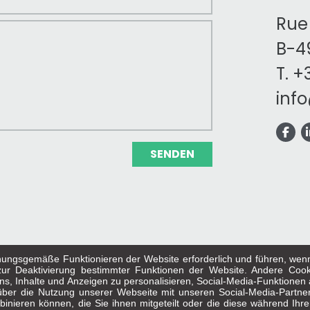
Rue 
B-49
T.
+3
inf
SENDEN
ungsgemäße Funktionieren der Website erforderlich und führen, wenn 
r zur Deaktivierung bestimmter Funktionen der Website. Andere Coo
s, Inhalte und Anzeigen zu personalisieren, Social-Media-Funktionen
 über die Nutzung unserer Webseite mit unseren Social-Media-Partn
ngen
-
Datenschutz
-
Rechtliche Hinweise
-
uber uns
nieren können, die Sie ihnen mitgeteilt oder die diese während Ihre