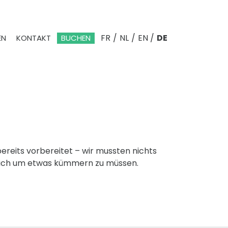
FR
/
NL
/
EN
/
DE
EN
KONTAKT
BUCHEN
ereits vorbereitet – wir mussten nichts
e sich um etwas kümmern zu müssen.