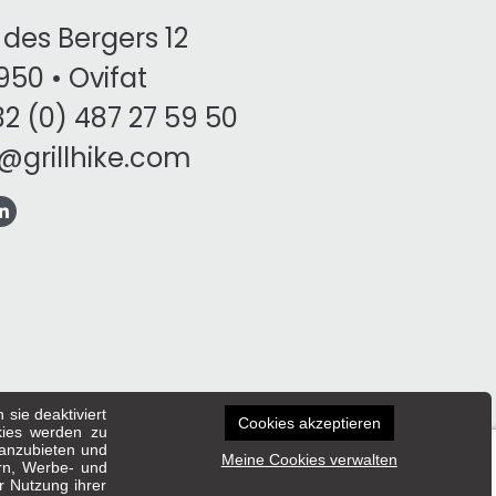
des Bergers 12
50 • Ovifat
2 (0) 487 27 59 50
o@grillhike.com
sie deaktiviert
Cookies akzeptieren
kies werden zu
 anzubieten und
Meine Cookies verwalten
ern, Werbe- und
Made by
Art’East
r Nutzung ihrer