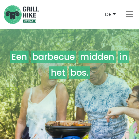
DE
Een
barbecue
midden
in
het
bos.