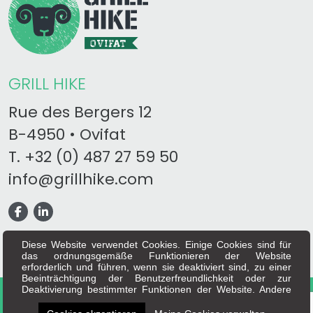
GRILL HIKE
Rue des Bergers 12
B-4950 • Ovifat
T.
+32 (0) 487 27 59 50
info@grillhike.com
Diese Website verwendet Cookies. Einige Cookies sind für
das ordnungsgemäße Funktionieren der Website
erforderlich und führen, wenn sie deaktiviert sind, zu einer
Beeinträchtigung der Benutzerfreundlichkeit oder zur
Deaktivierung bestimmter Funktionen der Website. Andere
Copyright 2026 -
allgemeine verkaufsbedingungen
-
Cookies werden zu Analyse- oder Marketingzwecken
Datenschutz
-
Rechtliche Hinweise
-
uber uns
verwendet. Cookies erlauben es uns, Inhalte und Anzeigen