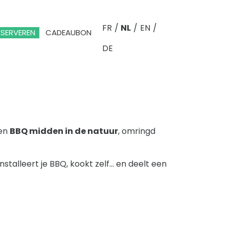
FR
/
NL
/
EN
/
ESERVEREN
CADEAUBON
DE
een
BBQ midden in de natuur
, omringd
 installeert je BBQ, kookt zelf… en deelt een