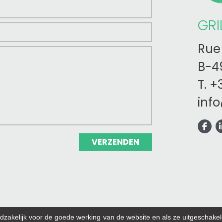
GRI
Rue 
B-49
T.
+3
inf
VERZENDEN
akelijk voor de goede werking van de website en als ze uitgeschakeld 