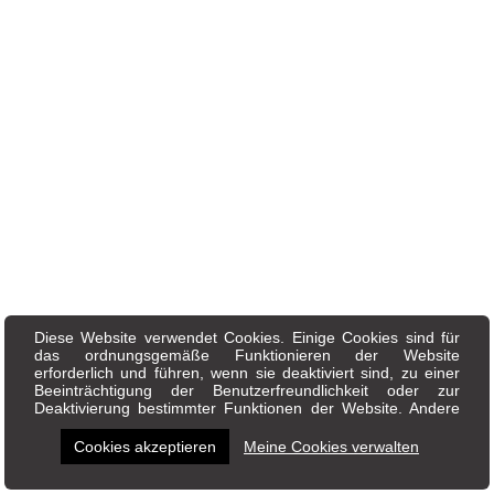
Diese Website verwendet Cookies. Einige Cookies sind für
das ordnungsgemäße Funktionieren der Website
erforderlich und führen, wenn sie deaktiviert sind, zu einer
Beeinträchtigung der Benutzerfreundlichkeit oder zur
Deaktivierung bestimmter Funktionen der Website. Andere
Cookies werden zu Analyse- oder Marketingzwecken
verwendet. Cookies erlauben es uns, Inhalte und Anzeigen
Cookies akzeptieren
Meine Cookies verwalten
zu personalisieren, Social-Media-Funktionen anzubieten und
unseren Traffic zu analysieren. Wir tauschen auch